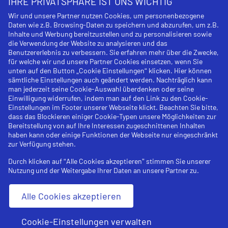
IHRE PRIVATSPHÄRE IST UNS WICHTIG
Impressum
Wir und unsere Partner nutzen Cookies, um personenbezogene
Daten wie z.B. Browsing-Daten zu speichern und abzurufen, um z.B.
Widerrufsbelehrung
Inhalte und Werbung bereitzustellen und zu personalisieren sowie
die Verwendung der Website zu analysieren und das
Datenschutzerklärung
Benutzererlebnis zu verbessern. Sie erfahren mehr über die Zwecke,
für welche wir und unsere Partner Cookies einsetzen, wenn Sie
unten auf den Button „Cookie Einstellungen“ klicken. Hier können
AGB
sämtliche Einstellungen auch geändert werden. Nachträglich kann
man jederzeit seine Cookie-Auswahl überdenken oder seine
Cookies
Einwilligung widerrufen, indem man auf den Link zu den Cookie-
Einstellungen im Footer unserer Webseite klickt. Beachten Sie bitte,
Newsletterverwaltung
dass das Blockieren einiger Cookie-Typen unsere Möglichkeiten zur
Bereitstellung von auf Ihre Interessen zugeschnittenen Inhalten
haben kann oder einige Funktionen der Webseite nur eingeschränkt
zur Verfügung stehen.
Durch klicken auf “Alle Cookies akzeptieren” stimmen Sie unserer
Nutzung und der Weitergabe Ihrer Daten an unsere Partner zu.
Alle Cookies akzeptieren
Cookie-Einstellungen verwalten
© 2026 - The American Dream - US Visa Service GmbH